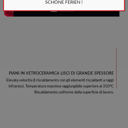
SCHÖNE FERIEN !
PIANI IN VETROCERAMICA LISCI DI GRANDE SPESSORE
Elevata velocità di riscaldamento con gli elementi riscaldanti a raggi
infrarossi. Temperatura massima raggiungibile superiore ai 350°C
Riscaldamento uniforme della superficie di lavoro.