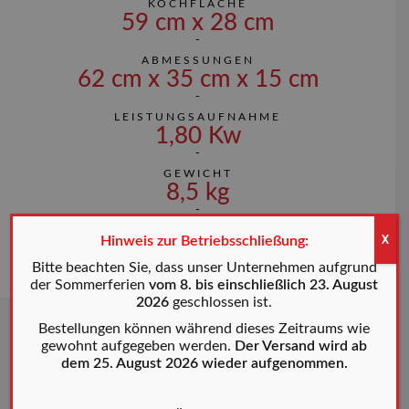
KOCHFLÄCHE
59 cm x 28 cm
ABMESSUNGEN
62 cm x 35 cm x 15 cm
LEISTUNGSAUFNAHME
1,80 Kw
GEWICHT
8,5 kg
Hinweis zur Betriebsschließung:
X
WEITERE MERKMALE
Bitte beachten Sie, dass unser Unternehmen aufgrund
der Sommerferien
vom 8. bis einschließlich 23. August
2026
geschlossen ist.
Bestellungen können während dieses Zeitraums wie
gewohnt aufgegeben werden.
Der Versand wird ab
dem 25. August 2026 wieder aufgenommen.