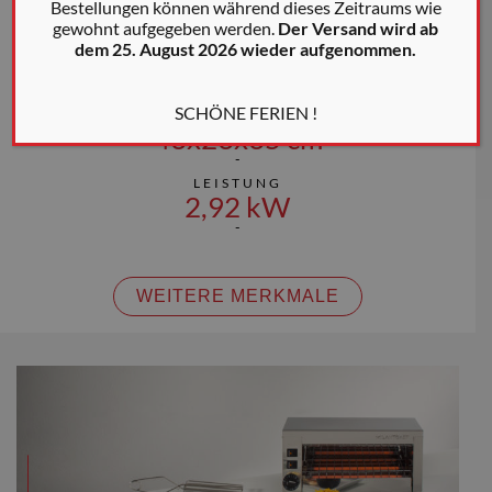
014071
Bestellungen können während dieses Zeitraums wie
gewohnt aufgegeben werden.
Der Versand wird ab
dem 25. August 2026 wieder aufgenommen.
MUNDGRÖSSE
35x23x9,5 cm
SCHÖNE FERIEN !
ABMESSUNGEN
43x23x35 cm
LEISTUNG
2,92 kW
WEITERE MERKMALE