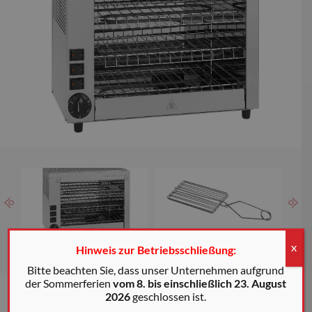
Rauch und Gerüche auf ein Minimum.
EINFACH ZU BENUTZEN UND REINIGEN:
Er verfügt über eine
einfach zu reinigende
Edelstahloberfläche,
mit variablem Wärmeknopf,
Thermostatbedienung, Hochleistungsmetallelemente, abnehmbare
Krümelschale.
Hinweis zur Betriebsschließung:
X
* Die auf diesen Seiten gezeigten Farben sind Richtwerte
Bitte beachten Sie, dass unser Unternehmen aufgrund
der Sommerferien
vom 8. bis einschließlich 23. August
2026
geschlossen ist.
PRODUKTCODE