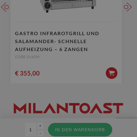
GASTRO INFRAROTGRILL UND
SALAMANDER- SCHNELLE
AUFHEIZUNG – 6 ZANGEN
CODE: 014056
€
355,00
+
©Copyright 2019 – MILANTOAST SRL – UID-Nr. und St-Nr : IT 02129100968 –
IN DEN WARENKORB
Company info
-