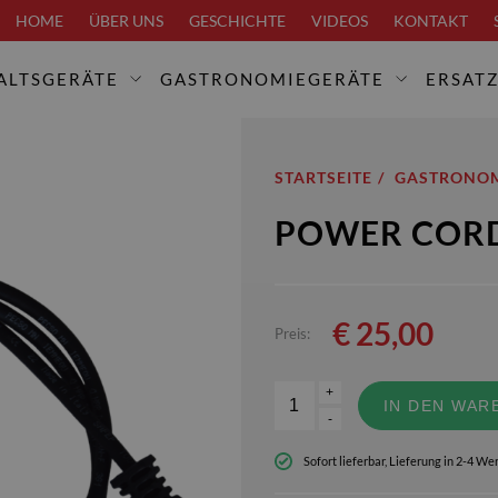
HOME
ÜBER UNS
GESCHICHTE
VIDEOS
KONTAKT
ALTSGERÄTE
GASTRONOMIEGERÄTE
ERSATZ
STARTSEITE
GASTRONOM
POWER CORD
€
25,00
Preis:
+
IN DEN WAR
-
Sofort lieferbar, Lieferung in 2-4 W