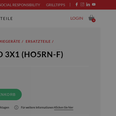
SOCIAL RESPONSIBILITY
GRILLTIPPS
LOGIN
TEILE
+
IEGERÄTE
ERSATZTEILE
 3X1 (HO5RN-F)
ENKORB
erktagen
Für weitere Informationen
Klicken Sie hier