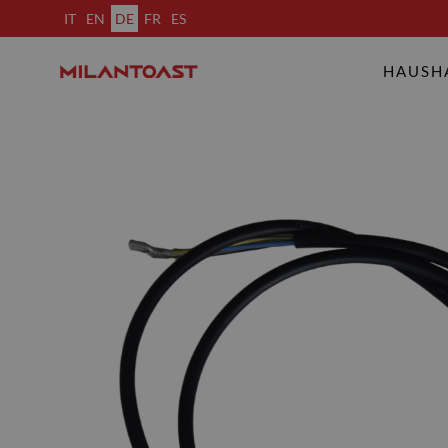
IT
EN
DE
FR
ES
HAUSH