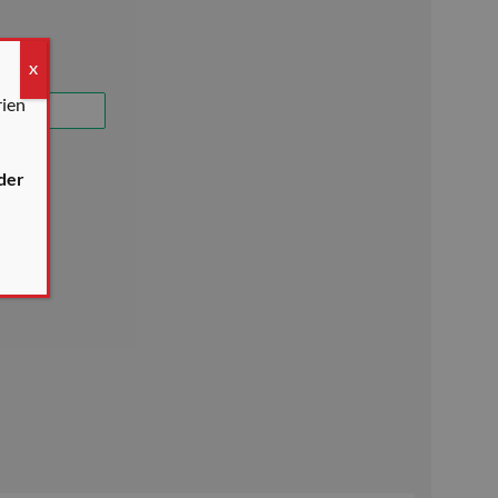
X
rien
der