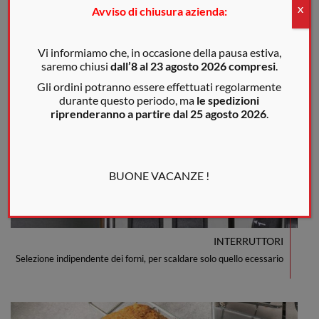
Avviso di chiusura azienda:
X
Vi informiamo che, in occasione della pausa estiva,
LEVA MANUALE
saremo chiusi
dall’8 al 23 agosto 2026 compresi
.
Per tenere sempre sotto controllo il grado di tostatura desiderato
Gli ordini potranno essere effettuati regolarmente
durante questo periodo, ma
le spedizioni
riprenderanno a partire dal 25 agosto 2026
.
BUONE VACANZE !
INTERRUTTORI
Selezione indipendente dei forni, per scaldare solo quello ecessario