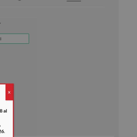
X
8 al
o
26
.