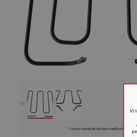
Vi 
* I colori mostrati nel sito e nelle schede son
pe