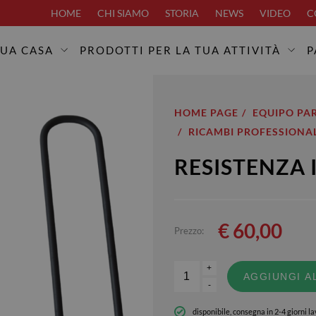
HOME
CHI SIAMO
STORIA
NEWS
VIDEO
C
TUA CASA
PRODOTTI PER LA TUA ATTIVITÀ
P
HOME PAGE
EQUIPO PA
RICAMBI PROFESSIONAL
RESISTENZA 
€
60,00
Prezzo:
+
AGGIUNGI A
-
disponibile, consegna in 2-4 giorni la