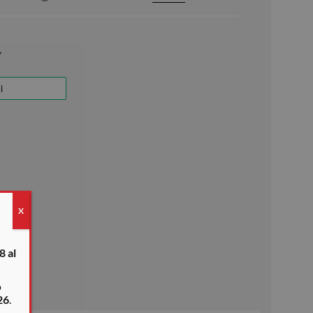
X
8 al
o
26
.