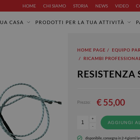
HOME
CHI SIAMO
STORIA
NEWS
VIDEO
C
TUA CASA
PRODOTTI PER LA TUA ATTIVITÀ
P
HOME PAGE
EQUIPO PA
RICAMBI PROFESSIONAL
RESISTENZA 
€
55,00
Prezzo:
+
AGGIUNGI A
-
disponibile, consegna in 2-4 giorni la