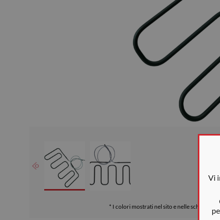
Vi 
* I colori mostrati nel sito e nelle schede son
pe