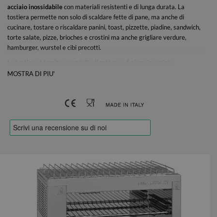
acciaio inossidabile
con materiali resistenti e di lunga durata. La
tostiera permette non solo di scaldare fette di pane, ma anche di
cucinare, tostare o riscaldare panini, toast, pizzette, piadine, sandwich,
torte salate, pizze, brioches e crostini ma anche grigliare verdure,
hamburger, wurstel e cibi precotti.
La tostiera é fornita con griglia di cottura e 6 pinze in acciaio
inossidabile incluse. Il calore viene trasmesso senza contatto con il cibo
MOSTRA DI PIU'
grigliato da stabili
elementi riscaldanti in acciaio inossidabile
superiori e inferiori, regolabili separatamente da 2 interruttori, che
garantiscono un’ottima tenuta e resistenza.
La parete posteriore è facile da smontare senza attrezzi. Ciò consente
di cucinare facilmente anche con stampi per soufflé.
Con cassetto raccoglibriciole estraibile e lavabile in lavastoviglie, timer
automatico robusto da 15 minuti e funzione manuale, semplice da
utilizzare e da pulire, la tostiera non puó mancare in bar, pub e tavole
calde, ma soprattutto nei buffet delle strutture alberghiere.