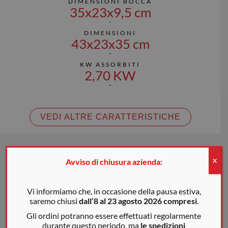
DIMENSIONI BOCCA
35x23x9,5 cm
DIMENSIONI
43x23x35 cm
KW ASSORBITI
2,70 KW
VEDI ALTRE CARATTERISTICHE
Avviso di chiusura azienda:
X
Vi informiamo che, in occasione della pausa estiva,
saremo chiusi
dall’8 al 23 agosto 2026 compresi
.
Gli ordini potranno essere effettuati regolarmente
durante questo periodo, ma
le spedizioni