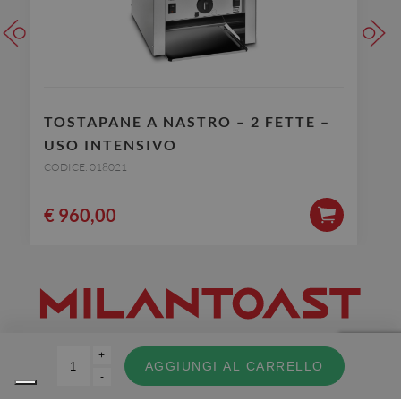
TOSTAPANE A NASTRO – 2 FETTE –
USO INTENSIVO
CODICE: 018021
€
960,00
+
©Copyright 2019 – MILANTOAST SRL – CF e PI : IT 02129100968 –
Company info
AGGIUNGI AL CARRELLO
-
Privacy Policy
–
Condizioni di vendita
–
Cookie Policy