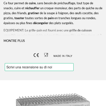
Ce four permet de
cuire
, sans besoin de préchauffage, tout type de
snacks, cuire et
réchauffer
un croque-monsieur, des parts de quiche ou de
pizza, des friands,
gratiner
de la soupe à l’oignon, des œufs cocotte, des
gratins,
toaster
toutes sortes de
pain
en tranches longues ou rondes,
épaisses ou plus fines
décongeler
des plats surgelés.
EQUIPEMENT: Le grille-pain est fourni avec une
grille de cuisson
amovible
en acier inoxydable qui peut être verrouillée en 3 hauteurs et
3
pinces à sandwich en acier inoxydable
. La grille de cuisson amovible en
MONTRE PLUS
acier inoxydable peut être verrouillée en trois hauteurs. La paroi arrière
est facile à démonter sans outils, ce qui facilite la cuisson des moules à
soufflé et des casseroles «au gratin».
HAUTE RÉSISTANCE: La chaleur est transmise sans contact avec les
aliments grillés par des stables
éléments chauffants
en acier inoxydable
,
supérieurs et inférieurs, réglables séparément par 2 interrupteurs, qui
garantissent une résistance élevée à une utilisation intensive, une
récupération rapide de la température et un contrôle fiable de la
température..
FACILE À UTILISER ET À NETTOYER: Avec un tiroir à miettes amovible
et lavable en lave-vaisselle et une minuterie automatique de 15 minutes.