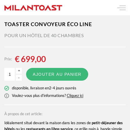
TOASTER CONVOYEUR ÉCO LINE
POUR UN HÔTEL DE 40 CHAMBRES
€
699,00
Prix:
+
AJOUTER AU PANIER
-
disponible, livraison en2-4 jours ouvrés
Voulez-vous plus d'informations?
Cliquez ici
À propos de cet article:
Idéalement situé devant la maison dans les zones de
petit-déjeuner des
hôtels
ou les
restaurants en libre-service
, ce grille-pain à bande simple