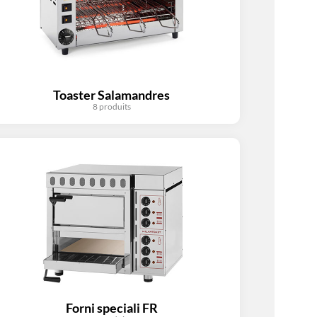
Toaster Salamandres
8 produits
Forni speciali FR