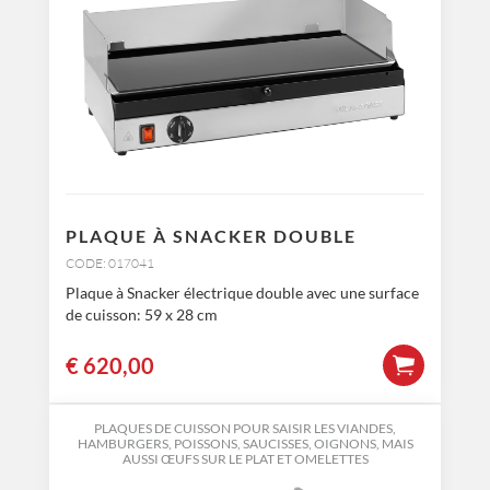
PLAQUE À SNACKER DOUBLE
CODE: 017041
Plaque à Snacker électrique double avec une surface
de cuisson: 59 x 28 cm
€
620,00
PLAQUES DE CUISSON POUR SAISIR LES VIANDES,
HAMBURGERS, POISSONS, SAUCISSES, OIGNONS, MAIS
AUSSI ŒUFS SUR LE PLAT ET OMELETTES