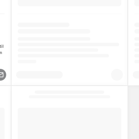
–
il
an