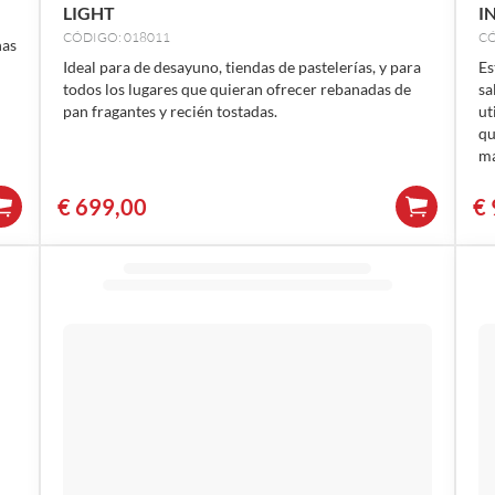
LIGHT
I
CÓDIGO: 018011
CÓ
nas
Ideal para de desayuno, tiendas de pastelerías, y para
Es
todos los lugares que quieran ofrecer rebanadas de
sa
pan fragantes y recién tostadas.
ut
qu
ma
€
699,00
€