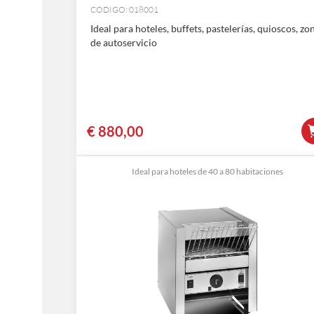
CÓDIGO: 018001
Ideal para hoteles, buffets, pastelerías, quioscos, zo
de autoservicio
€
880,00
Ideal para hoteles de 40 a 80 habitaciones