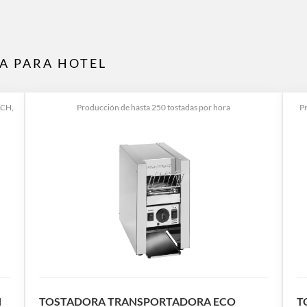
A PARA HOTEL
CH,
Producción de hasta 250 tostadas por hora
P
N
TOSTADORA TRANSPORTADORA ECO
T