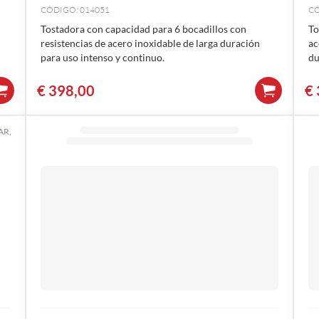
CÓDIGO: 014051
CÓ
Tostadora con capacidad para 6 bocadillos con
To
resistencias de acero inoxidable de larga duración
ac
para uso intenso y continuo.
du
€
398,00
€
AR,