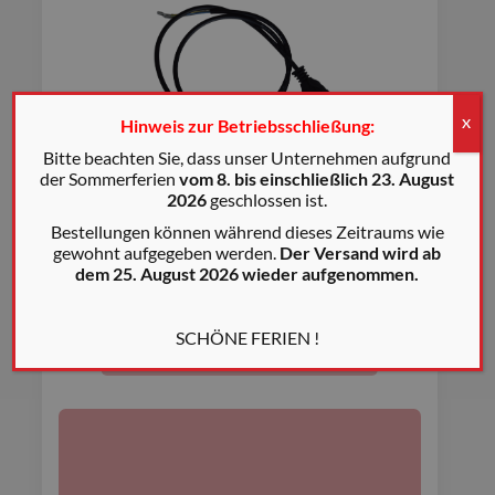
Hinweis zur Betriebsschließung:
X
Bitte beachten Sie, dass unser Unternehmen aufgrund
der Sommerferien
vom 8. bis einschließlich 23. August
2026
geschlossen ist.
POWER CORD 3X1 (HO5RN-F)
Bestellungen können während dieses Zeitraums wie
CODE: 007793
gewohnt aufgegeben werden.
Der Versand wird ab
dem 25. August 2026 wieder aufgenommen.
€
25,00
SCHÖNE FERIEN !