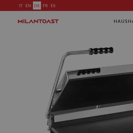
IT
EN
DE
FR
ES
HAUSH