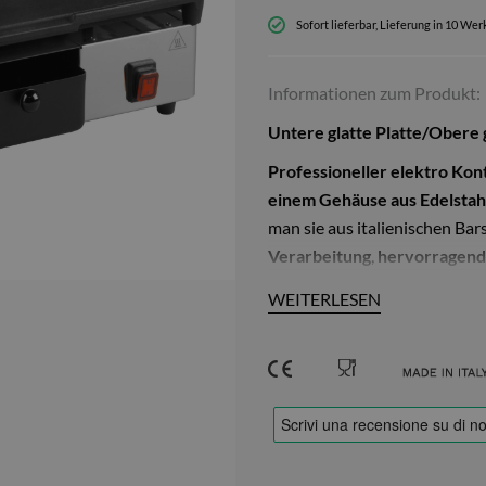
Sofort lieferbar, Lieferung in 10 We
Informationen zum Produkt:
Untere glatte Platte/Obere g
Professioneller elektro Kont
einem Gehäuse aus Edelstah
man sie aus italienischen Bar
Verarbeitung
,
hervorragende
unserer Geräte zu den ideal
WEITERLESEN
Großküche.
Die gusseisernen Grillplatten
Salz und Korrosion
unempfin
überzogen, die nicht nur leic
Grillen bei höheren Temper
dem Gastro Gerät gelingen P