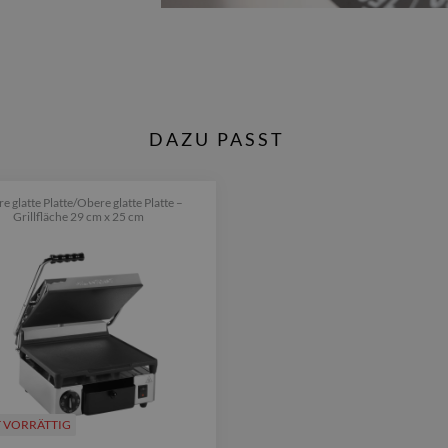
DAZU PASST
e glatte Platte/Obere glatte Platte –
Grillfläche 29 cm x 25 cm
T VORRÄTTIG