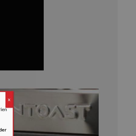
HPLATTE AUSWÄHLT
X
rien
der