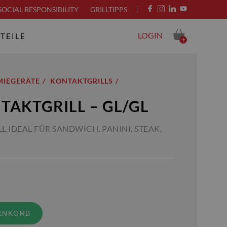
SOCIAL RESPONSIBILITY
GRILLTIPPS
LOGIN
TEILE
+
IEGERÄTE
KONTAKTGRILLS
TAKTGRILL – GL/GL
 IDEAL FÜR SANDWICH, PANINI, STEAK,
ENKORB