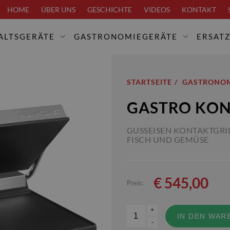
HOME
ÜBER UNS
GESCHICHTE
VIDEOS
KONTAKT
ALTSGERÄTE
GASTRONOMIEGERÄTE
ERSATZ
STARTSEITE
GASTRONOM
GASTRO KON
GUSSEISEN KONTAKTGRILL
FISCH UND GEMÜSE
€
545,00
Preis:
+
IN DEN WAR
-