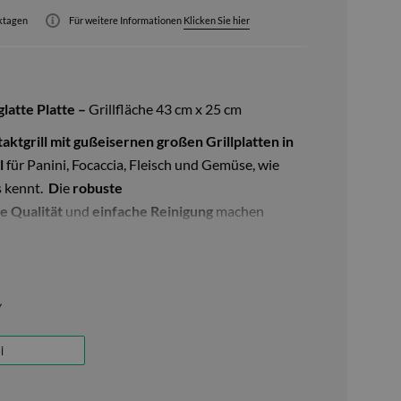
rktagen
Für weitere Informationen
Klicken Sie hier
latte Platte –
Grillfläche 43 cm x 25 cm
aktgrill mit gußeisernen großen Grillplatten in
l
für Panini, Focaccia, Fleisch und Gemüse, wie
s kennt.
D
ie
robuste
 Qualität
und
einfache Reinigung
machen
en Küchengeräten für Gastronomie und
 sind mit einer widerstandsfähigen, gegen Säure,
dlichen Antihaftbeschichtung aus Keramik
htes Reinigen ermöglicht, sondern vor allem
das
aturen
– und damit
herrliche Röstaromen
.
Mit
anini
– die gegrillten Sandwiches – besonders gut.