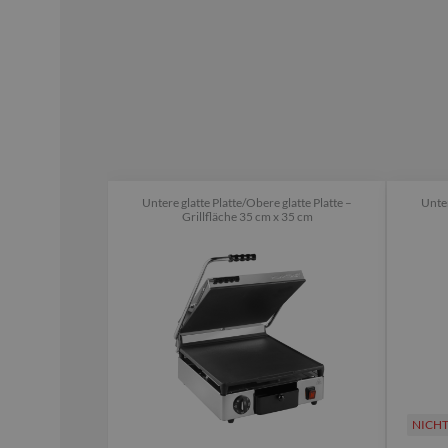
Untere glatte Platte/Obere glatte Platte –
Unter
Grillfläche 35 cm x 35 cm
NICH