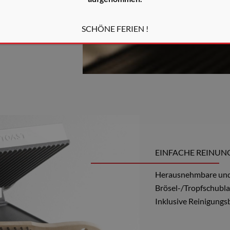
ohen Temperaturen –
rrliche Röstaromen.
SCHÖNE FERIEN !
EINFACHE REINU
Herausnehmbare und
Brösel-/Tropfschubl
Inklusive Reinigung