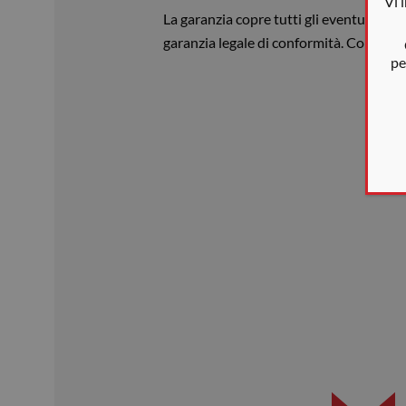
Vi 
La garanzia copre tutti gli eventuali dif
garanzia legale di conformità. Consultar
pe