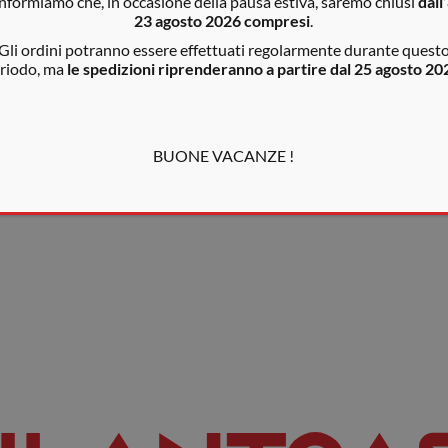
informiamo che, in occasione della pausa estiva, saremo chiusi
dall’
etti di fabbricazione. I consumatori che risiedono in UE oltre alla 
23 agosto 2026 compresi
.
e le condizioni di vendita per maggiori dettagli.
Gli ordini potranno essere effettuati regolarmente durante quest
riodo, ma
le spedizioni riprenderanno a partire dal 25 agosto 20
BUONE VACANZE !