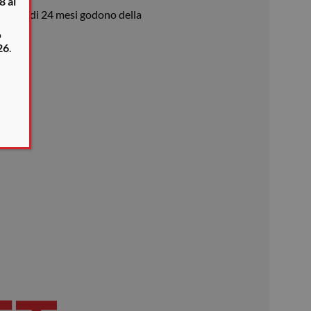
8 al
garanzia di 24 mesi godono della
o
26
.