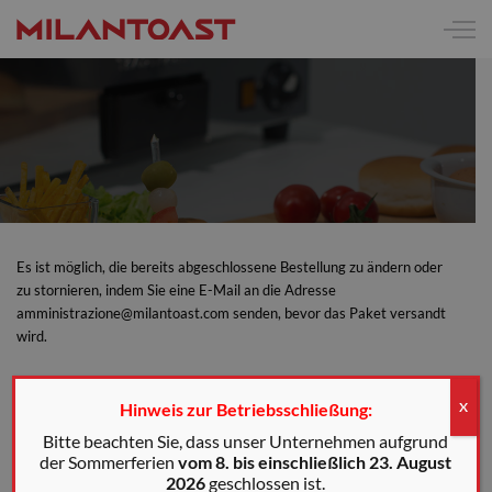
Es ist möglich, die bereits abgeschlossene Bestellung zu ändern oder
zu stornieren, indem Sie eine E-Mail an die Adresse
amministrazione@milantoast.com senden, bevor das Paket versandt
wird.
Hinweis zur Betriebsschließung:
X
Bitte beachten Sie, dass unser Unternehmen aufgrund
der Sommerferien
vom 8. bis einschließlich 23. August
2026
geschlossen ist.