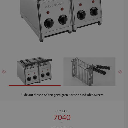
Die 4 Schlitze sind energiesparend und einzeln beheizbar, mit
Signallampen und 4-Minuten Zeitschaltuhr. Damit lassen sich auch
bereits belegte Brote bis zu 14 x 14 cm Größe toasten.
Komplett mit herausnehmbaren, spülmaschinenfesten
Krümelbehälter.
Jeder Toaster wird komplett handgefertigt, seit 1948.
* Die auf diesen Seiten gezeigten Farben sind Richtwerte
CODE
7040