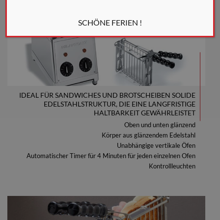
SCHÖNE FERIEN !
IDEAL FÜR SANDWICHES UND BROTSCHEIBEN SOLIDE
EDELSTAHLSTRUKTUR, DIE EINE LANGFRISTIGE
HALTBARKEIT GEWÄHRLEISTET
Oben und unten glänzend
Körper aus glänzendem Edelstahl
Unabhängige vertikale Öfen
Automatischer Timer für 4 Minuten für jeden einzelnen Ofen
Kontrollleuchten