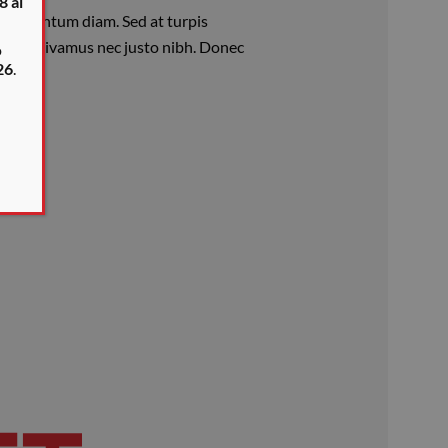
8 al
 condimentum diam. Sed at turpis
 dolor. Vivamus nec justo nibh. Donec
o
26
.