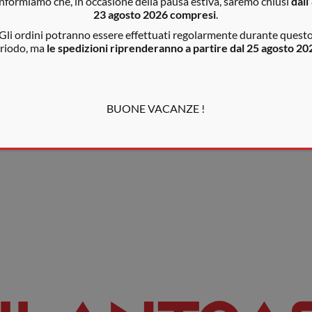
informiamo che, in occasione della pausa estiva, saremo chiusi
dall’
t sem gravida vel. Ut odio erat, consectetur nec dui at, tincidunt
23 agosto 2026 compresi
.
nibh. Proin non pharetra arcu, nec dignissim sapien. Nam non auctor
Gli ordini potranno essere effettuati regolarmente durante quest
riodo, ma
le spedizioni riprenderanno a partire dal 25 agosto 20
llis ipsum. Maecenas auctor eu eros a interdum.
BUONE VACANZE !