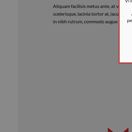
Vi 
Aliquam facilisis metus ante, at volutpa
scelerisque, lacinia tortor at, iaculis 
pe
in nibh rutrum, commodo augue non, mo