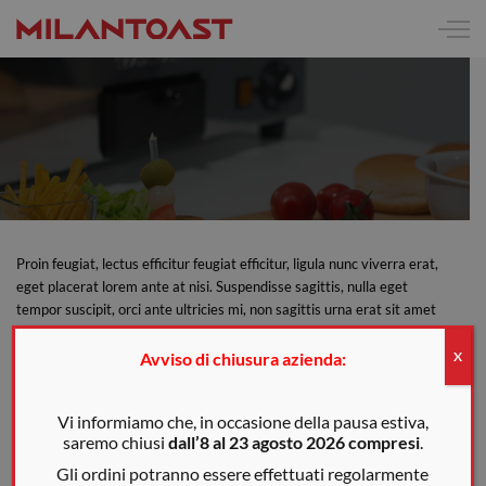
Proin feugiat, lectus efficitur feugiat efficitur, ligula nunc viverra erat,
eget placerat lorem ante at nisi. Suspendisse sagittis, nulla eget
tempor suscipit, orci ante ultricies mi, non sagittis urna erat sit amet
enim. Cras tristique scelerisque commodo. Suspendisse orci odio,
eleifend ac congue consectetur, congue eget mauris. Nunc dui velit,
Avviso di chiusura azienda:
X
lacinia varius posuere non, volutpat a lorem. Nunc interdum euismod
nisi, ac accumsan enim facilisis ac. Sed sem mauris, fermentum ultricies
Vi informiamo che, in occasione della pausa estiva,
lorem ut, gravida fringilla odio. Fusce pharetra vulputate ligula sit amet
saremo chiusi
dall’8 al 23 agosto 2026 compresi
.
suscipit.
Gli ordini potranno essere effettuati regolarmente