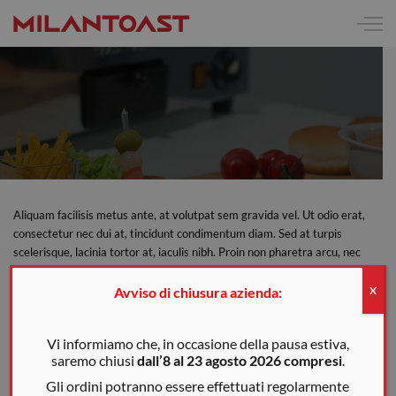
Aliquam facilisis metus ante, at volutpat sem gravida vel. Ut odio erat,
consectetur nec dui at, tincidunt condimentum diam. Sed at turpis
scelerisque, lacinia tortor at, iaculis nibh. Proin non pharetra arcu, nec
dignissim sapien. Nam non auctor dolor. Vivamus nec justo nibh. Donec
in nibh rutrum, commodo augue non, mollis ipsum. Maecenas auctor eu
Avviso di chiusura azienda:
X
eros a interdum.
Vi informiamo che, in occasione della pausa estiva,
saremo chiusi
dall’8 al 23 agosto 2026 compresi
.
Gli ordini potranno essere effettuati regolarmente