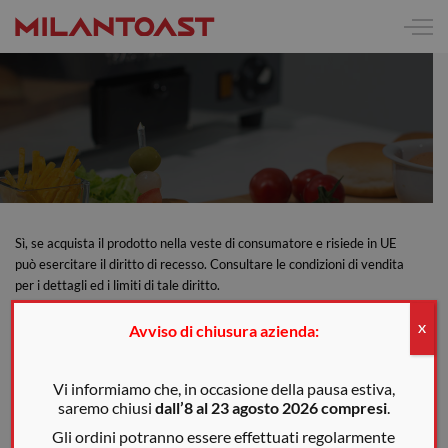
Sì, se acquista il prodotto nella veste di consumatore e risiede in UE
può esercitare il diritto di recesso. Consultare le condizioni di vendita
per i dettagli ed i limiti di tale diritto.
Avviso di chiusura azienda:
X
Vi informiamo che, in occasione della pausa estiva,
saremo chiusi
dall’8 al 23 agosto 2026 compresi
.
Gli ordini potranno essere effettuati regolarmente