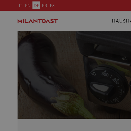
IT
EN
DE
FR
ES
HAUSH