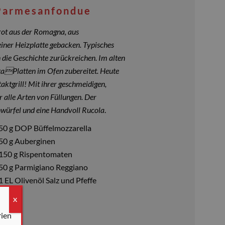
 Parmesanfondue
brot aus der Romagna, aus
iner Heizplatte gebacken. Typisches
n die Geschichte zurückreichen. Im alten
taPlatten im Ofen zubereitet. Heute
aktgrill! Mit ihrer geschmeidigen,
ür alle Arten von Füllungen. Der
nwürfel und eine Handvoll Rucola
.
50 g DOP Büffelmozzarella
50 g Auberginen
 150 g Rispentomaten
50 g Parmigiano Reggiano
1 EL Olivenöl Salz und Pfeffe
X
rien