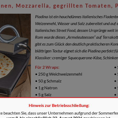
inen, Mozzarella, gegrillten Tomaten,
Piadina ist ein hauchdünnes italienisches Fladen
Weizenmehl, Wasser und Salz zubereitet und auf e
italienisches Street Food, dessen Ursprünge weit i
Rom wurde dieses „Armeleuteessen“ auf Terrakot
gibt es zum Glück den deutlich praktischeren Kont
blättrigen Textur eignet sich die Piadina perfekt f
Klassiker: cremiger Squacquerone-Käse, Schinke
Für 2 Wraps:
• 
• 250 g Weichweizenmehl
• 
• 50 g Schmalz
•
• 1 g Natron
• 
• 5 g Salz
• 
• 105 ml Wasse
Hinweis zur Betriebsschließung:
te beachten Sie, dass unser Unternehmen aufgrund der Sommerfe
vom 8. bis einschließlich 23. August 2026
geschlossen ist.